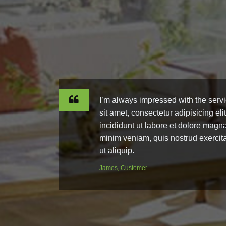
I’m always impressed with the serv
sit amet, consectetur adipisicing el
incididunt ut labore et dolore magn
minim veniam, quis nostrud exercita
ut aliquip.
James, Customer