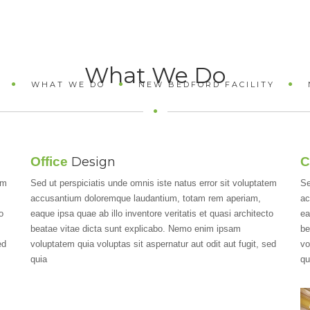
What We Do
WHAT WE DO
NEW BEDFORD FACILITY
Office
Design
C
em
Sed ut perspiciatis unde omnis iste natus error sit voluptatem
Se
accusantium doloremque laudantium, totam rem aperiam,
ac
o
eaque ipsa quae ab illo inventore veritatis et quasi architecto
ea
beatae vitae dicta sunt explicabo. Nemo enim ipsam
be
ed
voluptatem quia voluptas sit aspernatur aut odit aut fugit, sed
vo
quia
qu