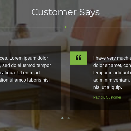
Customer Says
ices. Lorem ipsum dolor
I have very much 
it, sed do eiusmod tempor
dolor sit amet, co
a aliqua. Ut enim ad
tempor incididunt 
tion ullamco laboris nisi
ad minim veniam, q
nisi ut aliquip.
Patrick, Customer