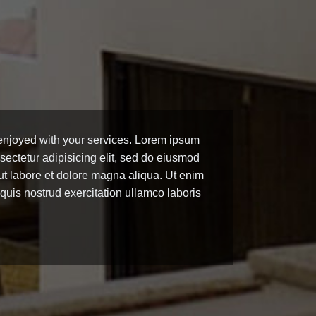
enjoyed with your services. Lorem ipsum
nsectetur adipisicing elit, sed do eiusmod
ut labore et dolore magna aliqua. Ut enim
uis nostrud exercitation ullamco laboris
u
M